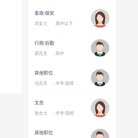
家政/保安
邓女士
·
高中以下
行政/后勤
梁先生
·
高中
其他职位
马先生
·
中专/技校
文员
张女士
·
中专/技校
其他职位