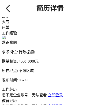
吴
/ 先生
简历详情
158****1253
【查看需要80金币】
28岁
大专
已婚
工作经验
求职意向
求职岗位:
行政/后勤
期望薪资:
4000-5000元
所在地点:
不限区域
发布时间:
08-09
工作经历
您不是企业账号，无法查看
立即登录
教育经历